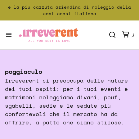
strutturine
è la più cazzuta aziendina di noleggio della
east coast italiana
tappeti magici
piatti che spaccano
tessutini e tovaglioli
About
cuscini morbidi
Come funzia
poggiaculo
pacchetti speciali
Irreverent si preoccupa delle nature
Collezioni
illuminazione (non spirituale)
dei tuoi ospiti: per i tuoi eventi e
matrimoni noleggiamo divani, pouf,
Ispirazione
sgabelli, sedie e le sedute più
confortevoli che il mercato ha da
Servizi
offrire, a patto che siano stilose.