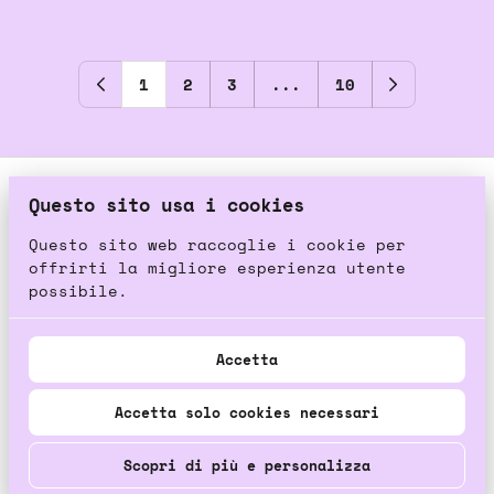
1
2
3
...
10
Questo sito usa i cookies
Questo sito web raccoglie i cookie per
offrirti la migliore esperienza utente
possibile.
Accetta
2026 Irriverent. All right reserved. |
Privacy policy
|
Powered by Booqable
Accetta solo cookies necessari
Circa
Come funzia
Collezioni
Ispirazione
Servizi
Contatti
Scopri di più e personalizza