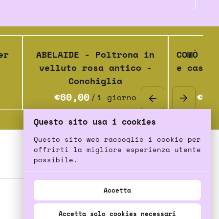
er
ABELAIDE - Poltrona in
COMÒ - 
velluto rosa antico -
e casse
Conchiglia
/
Questo sito usa i cookies
Questo sito web raccoglie i cookie per
offrirti la migliore esperienza utente
possibile.
Accetta
Accetta solo cookies necessari