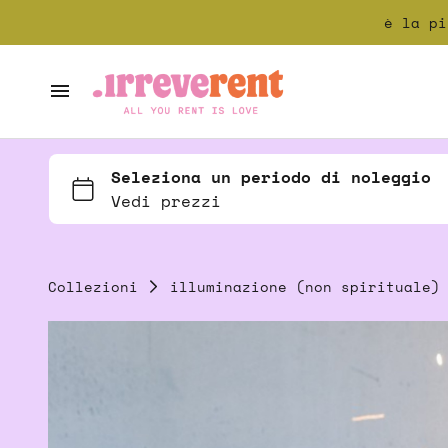
è la pi
tappeti magici
piatti che spaccano
tessutini e tovaglioli
About
cuscini morbidi
Come funzia
pacchetti speciali
Collezioni
illuminazione (non spirituale
Collezioni
illuminazione (non spirituale)
Ispirazione
Servizi
Contatti