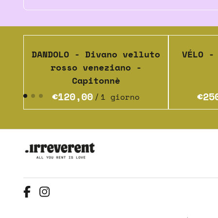
DANDOLO - Divano velluto
VÉLO -
rosso veneziano -
Capitonnè
/