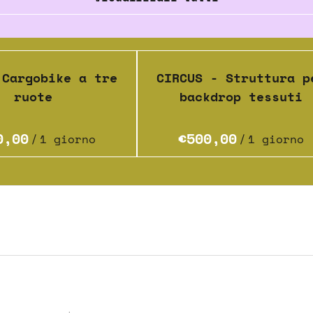
 Cargobike a tre
CIRCUS - Struttura p
ruote
backdrop tessuti
/
/