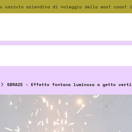
ù cazzuta aziendina di noleggio della east coast 
)
SBRAZE - Effetto fontana luminosa a getto verti